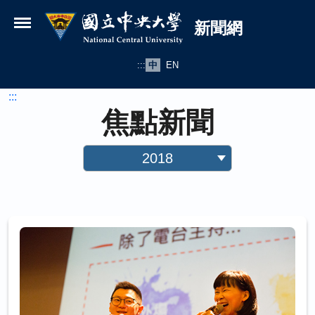
國立中央大學新聞網
跳到主要內容
新聞網
:::
中
EN
:::
焦點新聞
2018