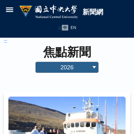
國立中央大學新聞網
跳到主要內容
新聞網
:::
中
EN
:::
焦點新聞
2026