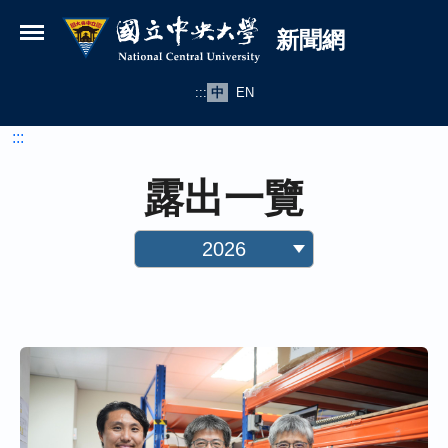
國立中央大學新聞網
跳到主要內容
新聞網
:::
中
EN
:::
露出一覽
2026