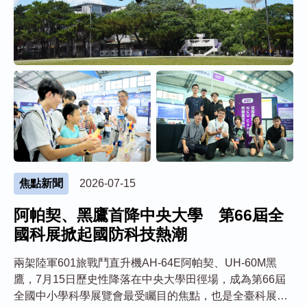
焦點新聞
2026-07-15
阿帕契、黑鷹首降中央大學 第66屆全
國科展掀起國防科技熱潮
兩架陸軍601旅戰鬥直升機AH-64E阿帕契、UH-60M黑
鷹，7月15日歷史性降落在中央大學田徑場，成為第66屆
全國中小學科學展覽會最受矚目的焦點，也是全臺科展難