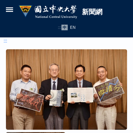
國立中央大學新聞網
跳到主要內容
新聞網
:::
中
EN
:::