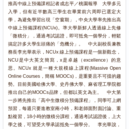
推高中線上預備課程記者成志平／桃園報導 大學多元
入學，但有近半數高三學生在畢業前六周即已選定大
學，為避免學習出現「空窗期」，中央大學率先推出高
中線上預備課程(NCUx)。準大學新鮮人透過線上先修
「微積分」，通過考試認證，即可抵免一個學分，輕鬆
搞定許多大學生頭痛的「危機分」。 中大副校長兼教
務長李光華表示，NCUx 線上預備課程是一個新觀念，
NCU是中大英文簡寫，x是卓越（excellence）的意
思。NCUx 就是一種大規模線上課程(Massive Open
Online Courses，簡稱 MOOCs)，是重要且不可擋的趨
勢。目前美國哈佛大學、史丹佛大學、麻省理工學院都
推出自己的MOOCs品牌，但都以英文為主。 中大第
一步將先推出「高中生微積分預備課程」，同學可上網
預習，每週只要進教室兩小時，和老師面對面討論、重
點複習，18小時的微積分課程，通過考試認證後，上大
學之後，可望受大學承認抵免一個學分。 李光華說，