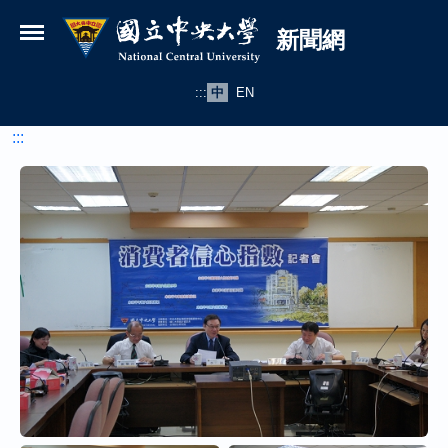
國立中央大學新聞網
跳到主要內容
新聞網
:::
中
EN
:::