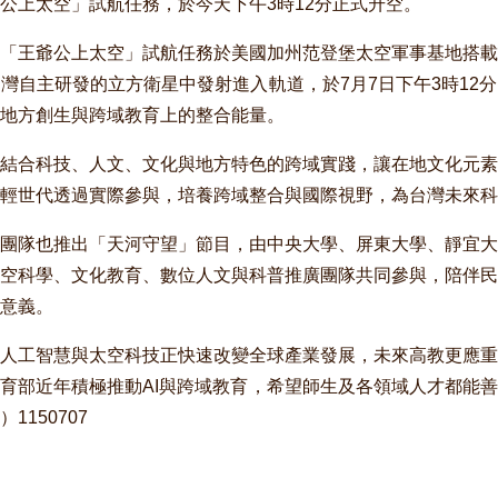
公上太空」試航任務，於今天下午3時12分正式升空。
「王爺公上太空」試航任務於美國加州范登堡太空軍事基地搭載
灣自主研發的立方衛星中發射進入軌道，於7月7日下午3時12
地方創生與跨域教育上的整合能量。
結合科技、人文、文化與地方特色的跨域實踐，讓在地文化元素
輕世代透過實際參與，培養跨域整合與國際視野，為台灣未來科
團隊也推出「天河守望」節目，由中央大學、屏東大學、靜宜大
空科學、文化教育、數位人文與科普推廣團隊共同參與，陪伴民
意義。
人工智慧與太空科技正快速改變全球產業發展，未來高教更應重
育部近年積極推動AI與跨域教育，希望師生及各領域人才都能
150707