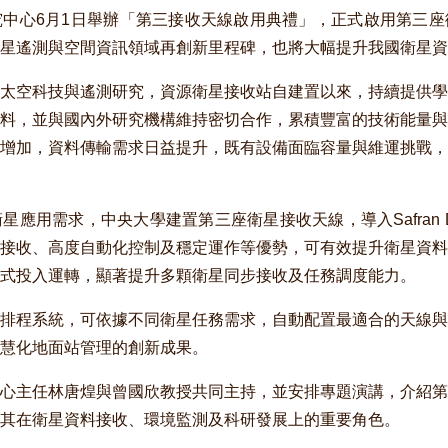
中心6月1日舉辦「第三接收天線啟用典禮」，正式啟用第三座
星遙測與空間資訊領域再創新里程碑，也將大幅提升我國衛星資
太空科技與遙測研究，資源衛星接收站自建置以來，持續提供學
料，並與國內外研究機構維持密切合作，累積豐富的技術能量與
增加，資料傳輸需求日益提升，既有設備面臨容量與維運挑戰，
需求，中央大學建置第三座衛星接收天線，導入Safran Data Sys
接收、高度自動化控制及穩定運作等優勢，可有效提升衛星資料
式投入運轉，顯著提升多顆衛星同步接收及任務調度能力。
排程系統，可依據不同衛星任務需求，自動配置最適合的天線與
慧化地面站管理的創新成果。
心主任林唐煌與曾國欣教授共同主持，並安排專題演講，介紹第
其在衛星資料接收、環境監測及科研發展上的重要角色。