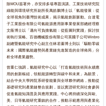
除MOU簽署外，亦安排多場專題演講。工業技術研究院
綠能與環境研究所副所長萬皓鵬博士以「氫能發展：從
全球視角到臺灣技術成果」揭示氫能創新脈動。台達電
子工業股份有限公司氫能源應用新事業發展部總經理蔡
文蔭博士以「邁向可負擔氫能：從藍圖到實踐」探討技
術執行策略。百德機械股份有限公司英國子公司Winbro
副總暨氫能研究中心副主任林若蓁博士則以「驅動零碳
未來：國際氫能趨勢與產業鏈先進製造的全球佈局」分
析全球產業趨勢。
曾重仁強調，氫能研究中心以「打造氫能技術與永續應
用的創新樞紐，領航能源轉型與碳中和未來」為願景，
結合中央大學跨院系研發能量與全球夥伴網絡，推動從
基礎研究到產業鏈整合規劃，並以實證研究與社會參與
促進氫能知識普及與應用實踐。中心將持續深化與歐、
美、日等氫能研究重鎮的合作，推動示範應用與產業化