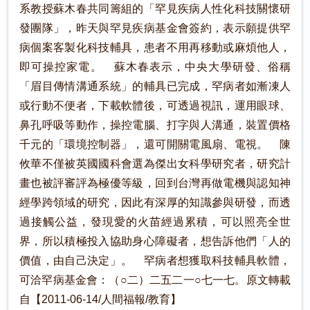
系教授蘇木春共同籌組的「罕見疾病人性化科技關懷研
發團隊」，昨天與罕見疾病基金會簽約，表示願提供罕
病個案客製化科技輔具，患者不用再移動或麻煩他人，
即可操控家電。 蘇木春表示，中央大學研發、俗稱
「眉目傳情溝通系統」的輔具已完成，罕病者如漸凍人
或行動不便者，下載軟體後，可透過視訊，運用眼球、
鼻孔呼吸等動作，操控電腦、打字與人溝通，裝置價格
千元的「環境控制器」，還可開關電風扇、電視。 陳
攸華不僅被英國國科會選為傑出女科學研究者，研究計
畫也被評審評為極優等級，回到台灣再做電機與認知神
經學跨領域的研究，因此有深厚的知識參與研發，而透
過接觸公益，發現愛的火苗經過累積，可以照亮全世
界，所以積極投入協助身心障礙者，想告訴他們「人的
價值，由自己決定」。 罕病者想獲取科技輔具軟體，
可洽罕病基金會：（○二）二五二一○七一七。原文轉載
自【2011-06-14/人間福報/教育】