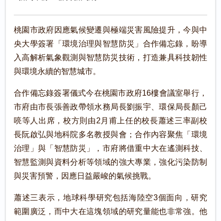
桃園市政府因應氣候變遷與極端災害風險提升，今與中
央大學簽署「環境治理與智慧防災」合作備忘錄，盼導
入高解析氣象觀測與智慧防災技術，打造兼具科技韌性
與環境永續的智慧城市。
合作備忘錄簽署儀式今在桃園市政府16樓會議室舉行，
市府由市長張善政帶領水務局長劉振宇、環保局長顏己
喨等人出席，校方則由2月甫上任的校長蕭述三率副校
長阮啟弘與地科院多名教授與會；合作內容聚焦「環境
治理」與「智慧防災」，市府將借重中大在遙測科技、
智慧監測與資料分析等領域的強大專業，強化污染防制
與災害預警，因應日益嚴峻的氣候挑戰。
蕭述三表示，地球科學研究包括海陸空3個面向，研究
範圍廣泛，而中大在這塊領域的研究量能也非常強。他