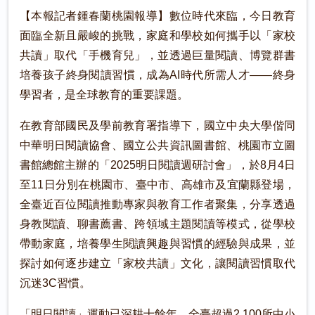
【本報記者鍾春蘭桃園報導】數位時代來臨，今日教育
面臨全新且嚴峻的挑戰，家庭和學校如何攜手以「家校
共讀」取代「手機育兒」，並透過巨量閱讀、博覽群書
培養孩子終身閱讀習慣，成為AI時代所需人才——終身
學習者，是全球教育的重要課題。
在教育部國民及學前教育署指導下，國立中央大學偕同
中華明日閱讀協會、國立公共資訊圖書館、桃園市立圖
書館總館主辦的「2025明日閱讀週研討會」，於8月4日
至11日分別在桃園市、臺中市、高雄市及宜蘭縣登場，
全臺近百位閱讀推動專家與教育工作者聚集，分享透過
身教閱讀、聊書薦書、跨領域主題閱讀等模式，從學校
帶動家庭，培養學生閱讀興趣與習慣的經驗與成果，並
探討如何逐步建立「家校共讀」文化，讓閱讀習慣取代
沉迷3C習慣。
「明日閱讀」運動已深耕十餘年，全臺超過2,100所中小