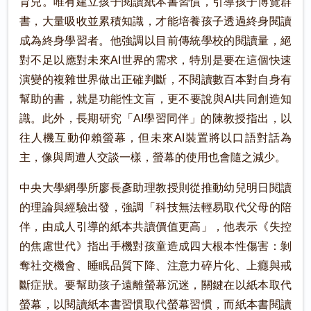
育兒。唯有建立孩子閱讀紙本書習慣，引導孩子博覽群
書，大量吸收並累積知識，才能培養孩子透過終身閱讀
成為終身學習者。他強調以目前傳統學校的閱讀量，絕
對不足以應對未來AI世界的需求，特別是要在這個快速
演變的複雜世界做出正確判斷，不閱讀數百本對自身有
幫助的書，就是功能性文盲，更不要說與AI共同創造知
識。此外，長期研究「AI學習同伴」的陳教授指出，以
往人機互動仰賴螢幕，但未來AI裝置將以口語對話為
主，像與周遭人交談一樣，螢幕的使用也會隨之減少。
中央大學網學所廖長彥助理教授則從推動幼兒明日閱讀
的理論與經驗出發，強調「科技無法輕易取代父母的陪
伴，由成人引導的紙本共讀價值更高」，他表示《失控
的焦慮世代》指出手機對孩童造成四大根本性傷害：剝
奪社交機會、睡眠品質下降、注意力碎片化、上癮與戒
斷症狀。要幫助孩子遠離螢幕沉迷，關鍵在以紙本取代
螢幕，以閱讀紙本書習慣取代螢幕習慣，而紙本書閱讀