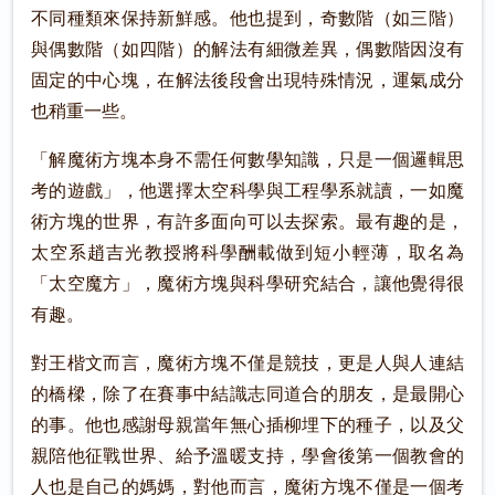
不同種類來保持新鮮感。他也提到，奇數階（如三階）
與偶數階（如四階）的解法有細微差異，偶數階因沒有
固定的中心塊，在解法後段會出現特殊情況，運氣成分
也稍重一些。
「解魔術方塊本身不需任何數學知識，只是一個邏輯思
考的遊戲」，他選擇太空科學與工程學系就讀，一如魔
術方塊的世界，有許多面向可以去探索。最有趣的是，
太空系趙吉光教授將科學酬載做到短小輕薄，取名為
「太空魔方」，魔術方塊與科學研究結合，讓他覺得很
有趣。
對王楷文而言，魔術方塊不僅是競技，更是人與人連結
的橋樑，除了在賽事中結識志同道合的朋友，是最開心
的事。他也感謝母親當年無心插柳埋下的種子，以及父
親陪他征戰世界、給予溫暖支持，學會後第一個教會的
人也是自己的媽媽，對他而言，魔術方塊不僅是一個考