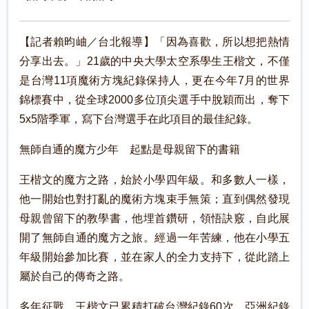
【記者賴昀岫／台北報導】「因為喜歡，所以想把熱情
分享出去。」21歲的中央大學太空系學生王楷文，不僅
是台灣11項魔術方塊紀錄保持人，更在今年7月的世界
錦標賽中，從全球2000多位頂尖選手中脫穎而出，奪下
5x5階季軍，寫下台灣選手在此項目的最佳紀錄。
無師自通的魔方少年 起點是母親留下的書籍
王楷文的魔方之路，始於小學四年級。和多數人一樣，
他一開始也對打亂的魔術方塊束手無策；直到偶然發現
母親曾留下的教學書，他埋首鑽研，領悟訣竅，自此展
開了無師自通的魔方之旅。經過一年苦練，他在小學五
年級開始參加比賽，並在家人的全力支持下，從此踏上
屬於自己的傳奇之路。
多年征戰，王楷文已累積打破台灣紀錄60次、亞洲紀錄