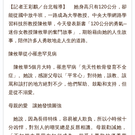
【記者王彩鸝／台北報導】 她身高只有120公分，卻
能從國中放牛班，一路成為大學教授。中央大學網路學
習科技所教授陳攸華，今天發表新書「120公分的勇氣─
迷你女教授陳攸華的奮鬥故事」，期盼藉由她的人生故
事，陪伴許多人勇敢地走人生的道路。
陳攸華從小罹患罕見病
陳攸華5個月大時，罹患罕病「先天性軟骨發育不全
症」。她說，感謝父母以「平常心」對待她，該教、該
罵和該打的地方絕對不少，他們幫助、鼓勵和支持，但
是從不溺愛。
母親的愛 讓她發憤圖強
她說，因為長得特殊，容易被人欺負，所以小時候十
分凶悍，對別人的嘲笑總是反唇相譏。母親勸誡她，