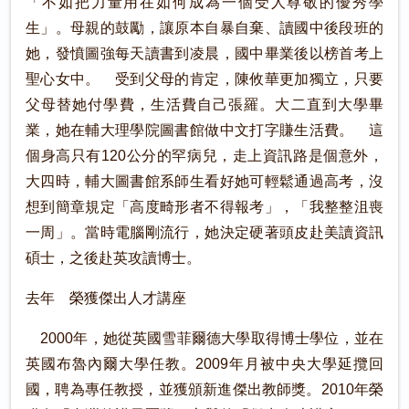
「不如把力量用在如何成為一個受人尊敬的優秀學
生」。母親的鼓勵，讓原本自暴自棄、讀國中後段班的
她，發憤圖強每天讀書到凌晨，國中畢業後以榜首考上
聖心女中。 受到父母的肯定，陳攸華更加獨立，只要
父母替她付學費，生活費自己張羅。大二直到大學畢
業，她在輔大理學院圖書館做中文打字賺生活費。 這
個身高只有120公分的罕病兒，走上資訊路是個意外，
大四時，輔大圖書館系師生看好她可輕鬆通過高考，沒
想到簡章規定「高度畸形者不得報考」，「我整整沮喪
一周」。當時電腦剛流行，她決定硬著頭皮赴美讀資訊
碩士，之後赴英攻讀博士。
去年 榮獲傑出人才講座
2000年，她從英國雪菲爾德大學取得博士學位，並在
英國布魯內爾大學任教。2009年月被中央大學延攬回
國，聘為專任教授，並獲頒新進傑出教師獎。2010年榮