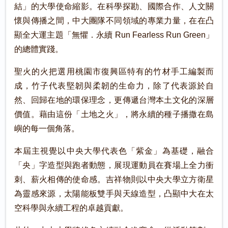
結」的大學使命縮影。在科學探勘、國際合作、人文關
懷與傳播之間，中大團隊不同領域的專業力量，在在凸
顯全大運主題「無懼．永續 Run Fearless Run Green」
的總體實踐。
聖火的火把選用桃園市復興區特有的竹材手工編製而
成，竹子代表堅韌與柔韌的生命力，除了代表源於自
然、回歸在地的環保理念，更傳遞台灣本土文化的深層
價值。藉由這份「土地之火」，將永續的種子播撒在島
嶼的每一個角落。
本屆主視覺以中央大學代表色「紫金」為基礎，融合
「央」字造型與跑者動態，展現運動員在賽場上全力衝
刺、薪火相傳的使命感。吉祥物則以中央大學立方衛星
為靈感來源，太陽能板雙手與天線造型，凸顯中大在太
空科學與永續工程的卓越貢獻。