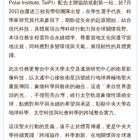
Polar Institute, TaiPI）配合主辦協助規劃第一站，於7月
20日由蕭述三校長帶領團隊出發，在學生選手代表、科
學家研究員代表參與下，期盼從生命的起源開始，結合
現代科技，具體展現台灣科研行動力與全球關懷視野。
本項任務全程需符合永續標準、尊重當地文化與遵守當
地法規，同時應對多變環境與天氣，展現韌性的具體實
踐。
此次任務更整合中央大學太空及遙測研究中心的衛星影
像科技，以太遙中心接收衛星訊號繞行地球將極地聖火
畫面傳回，象徵科學與藝術的融合，這道「來自世界盡
頭的光」，不僅照亮台灣，繞行太空軌道象徵性環繞全
球，點燃對和平與永續的希望與承諾，彰顯中央大學在
地球科學、太空科技與社會科學的跨域整合實力。
這項聖火行動的意義，遠不止於體育傳遞，更是中央大
學持續實踐「跨域協作、科學創新、在地關懷與全球連