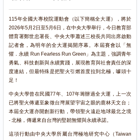
115年全國大專校院運動會（以下簡稱全大運），將於
2026年5月2日至5月6日，在中央大學舉行，今日教育部
體育署鄭世忠署長、中央大學蕭述三校長共同出席啟動
記者會，為明年的全大運揭開序幕。本屆賽會以「無
懼．永續 Run Fearless Run Green」為主題，強調青年
勇氣、科技創新與永續實踐，展現教育與社會責任的深
度連結，但最特殊是把聖火引燃首度拉到北極，噱頭十
足！
中央大學曾在民國77年、107年籌辦過全大運，上一次
已將聖火傳遞至象徵台灣展望宇宙之眼的鹿林天文台；
本屆全大運亦開創新行動，帶領聖火遠赴地球最北之境
- 北極，傳遞來自台灣的堅韌無懼與永續承諾。
這項行動由中央大學所屬台灣極地研究中心（Taiwan