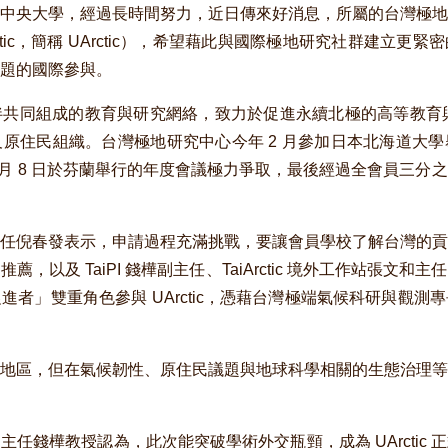
中央大學，經過長時間努力，近日傳來好消息，所屬的台灣極地
 the Arctic，簡稱 UArctic），希望藉此與國際極地研究社群
題的國際參與。
共同組成的教育與研究網絡，致力於促進永續北極的高等教育與科
原住民組織。台灣極地研究中心今年 2 月參加日本北海道大
洽， 6 月 8 日於芬蘭舉行的年度會議極力爭取，最後經過全會員
任倪春發表示，申請過程充滿挑戰，要讓會員學校了解台灣的貢
，以及 TaiPI 錢樺副主任、TaiArctic 境外工作站張文
進者」雙重角色參與 UArctic，憑藉台灣極端氣候科研與觀測
地區，但在氣候韌性、原住民議題與地球科學相關的生態治理等
任錢樺教授認為，此次能突破學術外交瓶頸，成為 UArctic