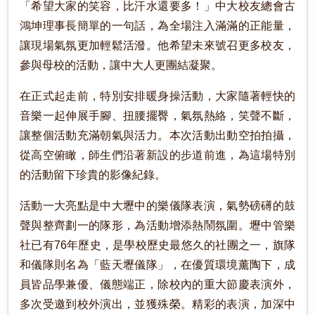
「希望大家的笑容，比汗水還要多！」中大校友總會古
鴻坤理事長簡單的一句話，為全場注入滿滿的正能量，
讓現場氣氛更加輕鬆活潑。他希望未來號召更多校友，
參與母校的活動，讓中大人更團結凝聚。
在正式起走前，特別安排暖身操活動，大家隨著輕快的
音樂一起伸展手腳、扭腰擺臀，氣氛熱絡，笑聲不斷，
讓整個活動充滿朝氣與活力。本次活動出動空拍拍攝，
從高空俯瞰，師生們沿著新設的步道前進，為這場特別
的活動留下珍貴的影像紀錄。
活動一大亮點是中大壢中的樂儀隊表演，氣勢磅礡的鼓
聲與整齊劃一的隊形，為活動增添熱鬧氛圍。壢中管樂
社已有76年歷史，是學校歷史最悠久的社團之一，旗隊
和儀隊則名為「藍天壢儀隊」，在優質環境薰陶下，成
員皆品學兼優、儀態端正，除校內的重大節慶表演外，
多次受邀到校外演出，並獲殊榮。精彩的表演，加深中