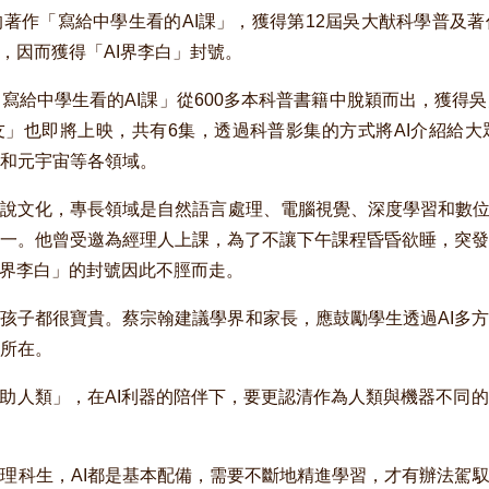
著作「寫給中學生看的AI課」，獲得第12屆吳大猷科學普及
，因而獲得「AI界李白」封號。
寫給中學生看的AI課」從600多本科普書籍中脫穎而出，獲得
友」也即將上映，共有6集，透過科普影集的方式將AI介紹給
和元宇宙等各領域。
說文化，專長領域是自然語言處理、電腦視覺、深度學習和數位人
一。他曾受邀為經理人上課，為了不讓下午課程昏昏欲睡，突發
I界李白」的封號因此不脛而走。
孩子都很寶貴。蔡宗翰建議學界和家長，應鼓勵學生透過AI多
所在。
幫助人類」，在AI利器的陪伴下，要更認清作為人類與機器不同
理科生，AI都是基本配備，需要不斷地精進學習，才有辦法駕馭