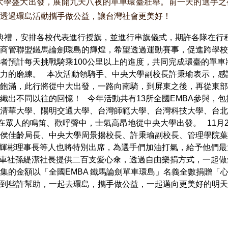
央大學盛大出發，展開九天八夜的單車環臺壯舉。前一天的選手
透過環島活動攜手做公益，讓台灣社會更美好！
典禮，安排各校代表進行授旗，並進行串旗儀式，期許各隊在行
商管聯盟鐵馬論劍環島的輝煌，希望透過運動賽事，促進跨學校
者預計每天挑戰騎乘100公里以上的進度，共同完成環臺的單車
力的磨練。 本次活動領騎手、中央大學副校長許秉瑜表示，感
飽滿，此行將從中大出發，一路向南騎，到屏東之後，再從東部
織出不同以往的回憶！ 今年活動共有13所全國EMBA參與，
清華大學、陽明交通大學、台灣師範大學、台灣科技大學、台北
，在眾人的鳴笛、歡呼聲中，士氣高昂地從中央大學出發。 11月
侯佳齡局長、中央大學周景揚校長、許秉瑜副校長、管理學院葉
黃輝彬理事長等人也將特別出席，為選手們加油打氣，給予他們最
單車社孫緹潔社長提供二百支愛心傘，透過自由樂捐方式，一起做愛
集的金額以「全國EMBA 鐵馬論劍單車環島」名義全數捐贈「
些許幫助，一起去環島，攜手做公益，一起邁向更美好的明天！ 本