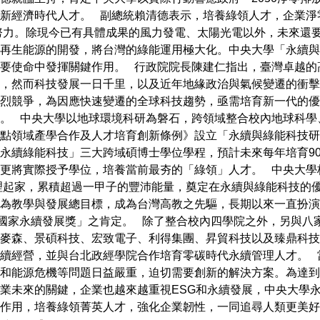
新經濟時代人才。 副總統賴清德表示，培養綠領人才，企業淨
而努力。除現今已有具體成果的風力發電、太陽光電以外，未來還
再生能源的開發，將台灣的綠能運用極大化。中央大學「永續與
要使命中發揮關鍵作用。 行政院院長陳建仁指出，臺灣卓越的
，然而科技發展一日千里，以及近年地緣政治與氣候變遷的衝擊
烈競爭，為因應快速變遷的全球科技趨勢，亟需培育新一代的優
。 中央大學以地球環境科研為磐石，跨領域整合校內地球科學
點領域產學合作及人才培育創新條例》設立「永續與綠能科技研
永續綠能科技」三大跨域碩博士學位學程，預計未來每年培育90
更將實際授予學位，培養當前最夯的「綠領」人才。 中央大學
物理起家，累積超過一甲子的豐沛能量，奠定在永續與綠能科技的優
為教學與發展總目標，成為台灣高教之先驅，長期以來一直扮演
「國家永續發展獎」之肯定。 除了整合校內四學院之外，另與八
麥森、景碩科技、宏致電子、利得集團、昇貿科技以及臻鼎科技
續經營，並與台北政經學院合作培育零碳時代永續管理人才。 
和能源危機等問題日益嚴重，迫切需要創新的解決方案。為達到「
業未來的關鍵，企業也越來越重視ESG和永續發展，中央大學
作用，培養綠領菁英人才，強化企業韌性，一同追尋人類更美好