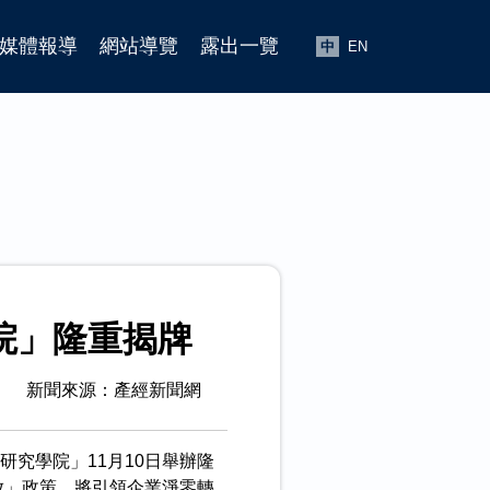
媒體報導
網站導覽
露出一覽
中
EN
院」隆重揭牌
新聞來源：產經新聞網
究學院」11月10日舉辦隆
放」政策，將引領企業淨零轉