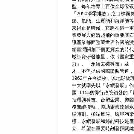
型，每年培育上百位全球零碳
「2050淨零排放」之目標
熱、氫能、生質能和海洋能等
來得正是時候，它將在這一重
業發展與經濟起飛的重要基石
訊產業都面臨著世界各國的激
領臺灣開創下個更輝煌的時代
域師資研發能量，依《國家重
力」、「永續去碳科技」及「
才，不但提供國際證照管道，
1962年在台復校，以地球
中大就率先以「永續發展」作
國111年獲得行政院頒發的
括環興科技、台塑企業、奧圖
務無縫接軌，協助企業達到永
鍵時刻。極端氣候、環境污染
標，永續發展和綠能科技是產
立，希望在重要時刻發揮關鍵