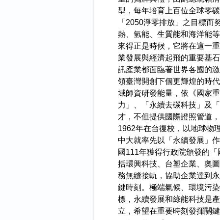
型，每年培育上百位全球零碳
「2050淨零排放」之目標
熱、氫能、生質能和海洋能等
來得正是時候，它將在這一重
業發展與經濟起飛的重要基石
訊產業都面臨著世界各國的激
領臺灣開創下個更輝煌的時代
域師資研發能量，依《國家重
力」、「永續去碳科技」及「
才，不但提供國際證照管道，
1962年在台復校，以地球
中大就率先以「永續發展」作
國111年獲得行政院頒發的
括環興科技、台塑企業、奧圖
務無縫接軌，協助企業達到永
鍵時刻。極端氣候、環境污染
標，永續發展和綠能科技是產
立，希望在重要時刻發揮關鍵