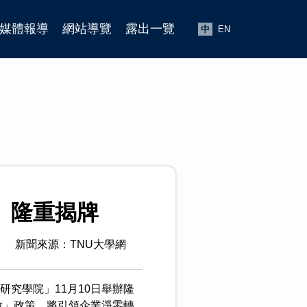
媒體報導
網站導覽
露出一覽
中
EN
」隆重揭牌
新聞來源：TNU大學網
究學院」11月10日舉辦隆
放」政策，將引領企業淨零轉