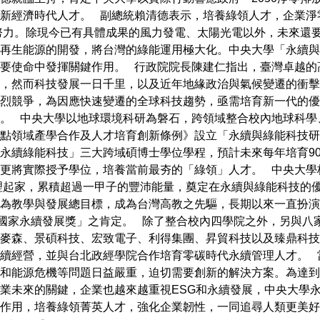
新經濟時代人才。 副總統賴清德表示，培養綠領人才，企業淨
而努力。除現今已有具體成果的風力發電、太陽光電以外，未來還
再生能源的開發，將台灣的綠能運用極大化。中央大學「永續與
要使命中發揮關鍵作用。 行政院院長陳建仁指出，臺灣卓越的
，然而科技發展一日千里，以及近年地緣政治與氣候變遷的衝擊
烈競爭，為因應快速變遷的全球科技趨勢，亟需培育新一代的優
。 中央大學以地球環境科研為磐石，跨領域整合校內地球科學
點領域產學合作及人才培育創新條例》設立「永續與綠能科技研
永續綠能科技」三大跨域碩博士學位學程，預計未來每年培育90
更將實際授予學位，培養當前最夯的「綠領」人才。 中央大學
物理起家，累積超過一甲子的豐沛能量，奠定在永續與綠能科技的優
為教學與發展總目標，成為台灣高教之先驅，長期以來一直扮演
「國家永續發展獎」之肯定。 除了整合校內四學院之外，另與八
麥森、景碩科技、宏致電子、利得集團、昇貿科技以及臻鼎科技
續經營，並與台北政經學院合作培育零碳時代永續管理人才。 
和能源危機等問題日益嚴重，迫切需要創新的解決方案。為達到「
業未來的關鍵，企業也越來越重視ESG和永續發展，中央大學
作用，培養綠領菁英人才，強化企業韌性，一同追尋人類更美好