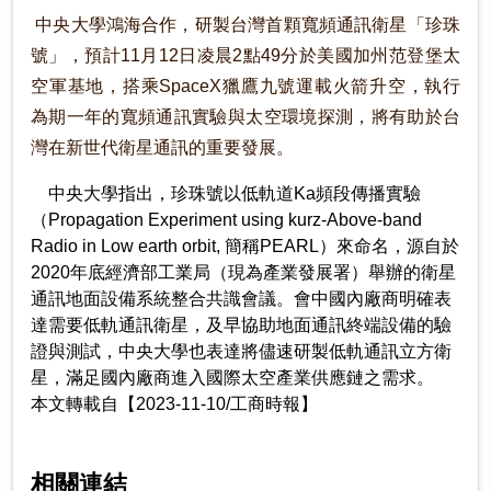
中央大學鴻海合作，研製台灣首顆寬頻通訊衛星「珍珠
號」，預計11月12日凌晨2點49分於美國加州范登堡太
空軍基地，搭乘SpaceX獵鷹九號運載火箭升空，執行
為期一年的寬頻通訊實驗與太空環境探測，將有助於台
灣在新世代衛星通訊的重要發展。
中央大學指出，珍珠號以低軌道Ka頻段傳播實驗
（Propagation Experiment using kurz-Above-band
Radio in Low earth orbit, 簡稱PEARL）來命名，源自於
2020年底經濟部工業局（現為產業發展署）舉辦的衛星
通訊地面設備系統整合共識會議。會中國內廠商明確表
達需要低軌通訊衛星，及早協助地面通訊終端設備的驗
證與測試，中央大學也表達將儘速研製低軌通訊立方衛
星，滿足國內廠商進入國際太空產業供應鏈之需求。
本文轉載自【2023-11-10/工商時報】
相關連結