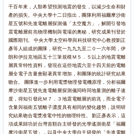
千百年來，人類希望預測地震的發生，以減少生命和財
產的損失。中央大學十二日指出，團隊利用福爾摩沙衛
星五號和先進電離層探測儀「太空魔方」，解開引發地
震電離層前兆物理機制與電場的奧秘，研究成果刊登於
國際期刊。 中央大學太空科學與科技研究中心教授劉正
彥等人組成的團隊，研究一九九九至二０一六年間，伊
朗和伊拉克地區五十三筆規模Ｍ５．５以上的地震電離
層異常特性資料，發現在這些地震六至十四天前的電離
層全電子含量會顯著異常增加，和團隊的統計研究結果
吻合。 團隊進一步利用電漿物理發電機原理，分析福爾
摩沙衛星五號先進電離層探測儀同時同地量測的離子速
度，得知引發此Ｍ７．３地震電離層的前兆，而全電子
含量與福衛五號離子濃度具有相同的變化趨勢，說明研
究結果吻合電漿准電中性的物理特性。 劉正彥表示，這
項成果歸功於台灣首顆自主研發的光學遙測衛星「福爾
摩沙衛星五號」，以及中央大學自主研發的「先進電離