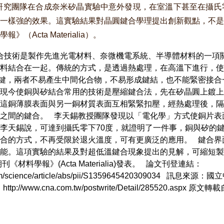
究團隊在合成奈米矽晶實驗中意外發現，在室溫下甚至在攝氏零
一樣強的效果。這實驗結果對晶圓鍵合學理提出創新觀點，不是
Acta Materialia）。
合技術是製作先進光電材料、奈微機電系統、半導體材料的一項
料結合在一起。傳統的方式，是透過熱處理，在高溫下進行，使
鍵，兩者不易產生中間化合物，不易形成鍵結，也不能緊密接合
現今使銅與矽結合常用的技術是壓縮鍵合法，先在矽晶圓上鍍上
這銅薄膜表面與另一銅材質表面互相緊緊扣壓，經熱處理後，隔
之間的鍵合。 李天錫教授團隊發現以「電化學」方式使銅片表
李天錫說，可達到攝氏零下70度，就證明了一件事，銅與矽的
合的方式，不再受限於退火溫度，可有更廣泛的應用。 鍵合界
能。這項實驗的結果及對超低溫鍵合現象提出的見解，可縮短製
《材料學報》(Acta Materialia)發表。 論文刊登連結：
ect.com/science/article/abs/pii/S135964542030903
d)： http://www.cna.com.tw/postwrite/Detail/285520.aspx