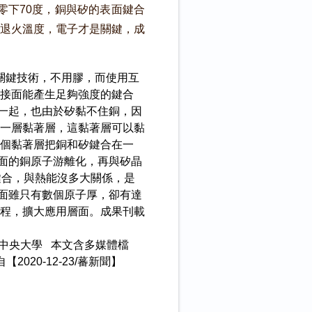
下70度，銅與矽的表面鍵合
退火溫度，電子才是關鍵，成
關鍵技術，不用膠，而使用互
接面能產生足夠強度的鍵合
一起，也由於矽黏不住銅，因
一層黏著層，這黏著層可以黏
個黏著層把銅和矽鍵合在一
面的銅原子游離化，再與矽晶
鍵合，與熱能沒多大關係，是
面雖只有數個原子厚，卻有達
程，擴大應用層面。成果刊載
4 訊息來源：國立中央大學 本文含多媒體檔
 原文轉載自【2020-12-23/蕃新聞】