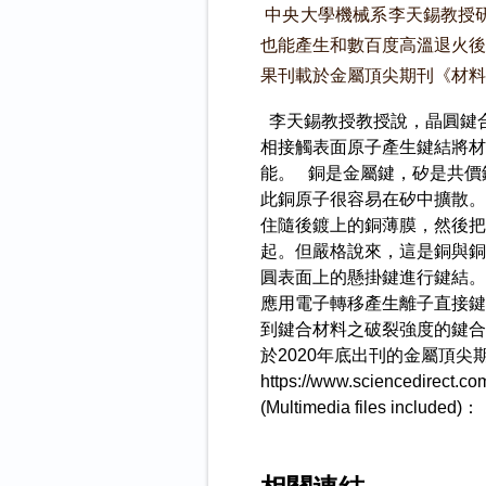
中央大學機械系李天錫教授研
也能產生和數百度高溫退火後
果刊載於金屬頂尖期刊《材料學報》（
李天錫教授教授說，晶圓鍵
相接觸表面原子產生鍵結將材
能。 銅是金屬鍵，矽是共價
此銅原子很容易在矽中擴散。
住隨後鍍上的銅薄膜，然後把
起。但嚴格說來，這是銅與銅
圓表面上的懸掛鍵進行鍵結。
應用電子轉移產生離子直接鍵
到鍵合材料之破裂強度的鍵合
於2020年底出刊的金屬頂尖期刊
https://www.sciencedir
(Multimedia files include