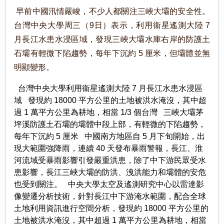
早前中國汛情嚴峻，不少人都關注三峽大壩的安全性。
台灣中央大學周三（9日）表示，利用衞星遙測大陸 7
月長江水患水浸區域，發現三峽大壩水庫右岸的防護土
石壩有輕微下陷趨勢，每年下沉約 5 厘米，但壩體並無
明顯變形。
台灣中央大學利用衞星遙測大陸 7 月長江水患水浸區
域 發現約 18000 平方公里的土地被洪水淹沒，其中超
過 1 萬平方公里為耕地，相當 1/3 個台灣 三峽大壩茅
坪溪防護土石壩的壩體中段上部，有輕微的下陷趨勢，
每年下沉約 5 厘米 中國南方地區自 5 月下旬開始，出
現大範圍強降雨，連續 40 天發布暴雨警報，長江、淮
河流域受暴雨影響引發嚴重洪患，除了中下游民眾受水
患影響，長江三峽大壩的防洪、洩洪能力和壩體的安危
也受到關注。 中央大學太空及遙測研究中心以雷達影
像變遷分析技術，針對長江中下游淹水範圍，配合全球
土地利用資訊進行空間分析，發現約 18000 平方公里的
土地被洪水淹沒，其中超過 1 萬平方公里為耕地，相當