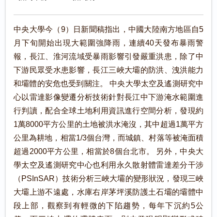
中央大學今（9）日新聞稿指出，中國大陸南方地區自5
月下旬開始出現大範圍強降雨，連續40天發布暴雨警
報，長江、淮河流域受暴雨影響引發嚴重洪患，除了中
下游民眾受水患影響，長江三峽大壩的防洪、洩洪能力
和壩體的安危也受到關注。 中央大學太空及遙測研究中
心以雷達影像變遷分析技術針對長江中下游淹水範圍進
行判讀，配合全球土地利用資訊進行空間分析，發現約
1萬8000平方公里的土地被洪水淹沒，其中超過1萬平方
公里為耕地，相當1/3個台灣，而城鎮、村落等被淹面積
超過2000平方公里，相當於8個台北市。 另外，中央大
學太空及遙測研究中心也利用永久散射體雷達差分干涉
（PSInSAR）技術分析三峽大壩的變形狀況，發現三峽
大壩上游不遠處，水庫右岸茅坪溪防護土石壩的壩體中
段上部，觀察到有輕微的下陷趨勢，每年下沉約5公