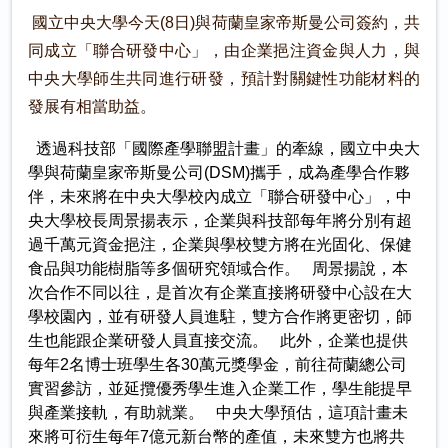
國立中央大學今天(8日)與荷蘭皇家帝斯曼公司簽約，共
同成立「聯合研發中心」，由企業挹注資金與人力，與
中央大學師生共同進行研發，預計對關鍵性功能材料的
發展有相當助益。
透過科技部「國際產學聯盟計畫」的牽線，國立中央大
學與荷蘭皇家帝斯曼公司(DSM)攜手，成為產學合作夥
伴，未來將在中央大學校內成立「聯合研發中心」，中
央大學校長周景揚表示，企業與科技部每年將分別有超
過千萬元資金挹注，企業與學校雙方將在光固化、保健
食品與功能樹脂等多個研究領域合作。 周景揚說，本
次合作不同以往，是首次有企業直接將研發中心設在大
學校園內，並有研發人員進駐，雙方合作將更密切，師
生也能跟企業研發人員直接交流。 此外，企業也提供
每年2名博士班學生各30萬元獎學金，前往荷蘭總公司
實習參訪，並延攬優秀學生進入企業工作，學生能提早
與產業接軌，有助就業。 中央大學預估，這項計畫未
來將可衍生每年7億元新台幣的產值，未來雙方也將共