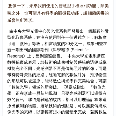
想像一下，未來我們使用的智慧型手機照相功能，除美
照之外，也可望具有科學的顯微鏡功能，讓細菌病毒的
威脅無所遁形。
由中央大學光電中心與光電系共同發展出一個新穎的微
型化取像系統，在沒有使用到任一個透鏡之下，解析度
可達「微米」等級，相當頭髮的30分之一。成果刊登在
新一期出刊的國際期刊《科學報導 (Scientific
Reports)》上，受到國際矚目。 中央大學光電系講座
教授孫慶成表示，該技術的成像機制與傳統的透鏡成像
機制完全不同，光感測器不再是傳統照片的影像，而是
帶有特殊資訊的紋路，經過電腦的數位計算，拍攝物體
的形貌可以被還原，能將數位與光學作完美結合，可謂
「數位光學」領域的新突破。 孫慶成指出，「數位光
學」正在形成一股新的風潮，只要光感測器可以獲得有
效的資訊，哪怕是雜亂的紋路，都可以用理論計算來還
原出被測的物體。這項技術的優點是，可以擺脫傳統成
像光學的束縛，以更輕薄短小的體積來完成，若將數位