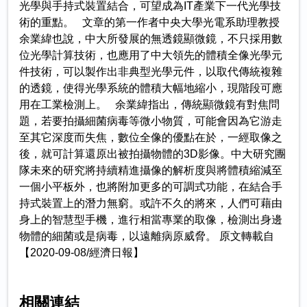
光學與手持式裝置結合，可望成為IT產業下一代光學技
術的重點。 文章的第一作者中央大學光電系助理教授
余業緯也說，中大所發展的無透鏡顯微鏡，不只採用數
位光學計算技術，也應用了中大領先的體積全像光學元
件技術，可以製作出非典型光學元件，以取代傳統複雜
的透鏡，使得光學系統的體積大幅地縮小，現階段可應
用在工業檢測上。 余業緯指出，傳統顯微鏡有對焦問
題，若要拍攝細菌病毒等微小物質，可能會因為它游走
至其它深度而失焦，數位全像的優點在於，一經取像之
後，就可計算還原出被拍攝物體的3D影像。中大研究團
隊未來的研究將持續精進攝像的解析度與將體積縮減至
一個小平板外，也將附加更多的可調式功能，在結合手
持式裝置上的潛力無窮。或許不久的將來，人們可藉由
身上的智慧型手機，進行相當專業的取像，檢測出身邊
物體的細菌或是病毒，以遠離病原威脅。 原文轉載自
【2020-09-08/經濟日報】
相關連結