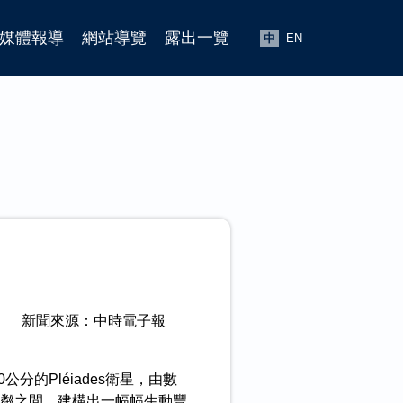
媒體報導
網站導覽
露出一覽
中
EN
新聞來源：中時電子報
的Pléiades衛星，由數
粼之間，建構出一幅幅生動豐