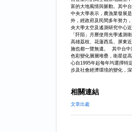
富的大地風情與脈動。其中
中央大學表示，農漁業發展是
外，經政府及民間多年努力，
央大學太空及遙測研究中心近
「阡陌」月曆使用光學遙測衛
高雄荔枝、花蓮西瓜、屏東近
施也都一覽無遺。 其中台中
色彩變化層層堆疊，衛星從高
心自1995年起每年均選擇
步及社會經濟環璄的變化，深具
相關連結
文章出處