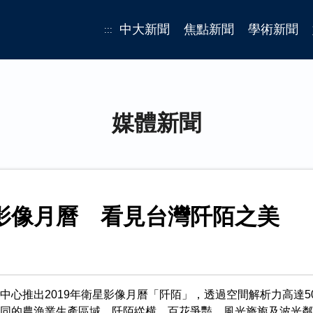
中大新聞
焦點新聞
學術新聞
:::
媒體新聞
影像月曆 看見台灣阡陌之美
心推出2019年衛星影像月曆「阡陌」，透過空間解析力高達50公分
同的農漁業生產區域，阡陌緃横、百花爭豔、風光旖旎及波光粼