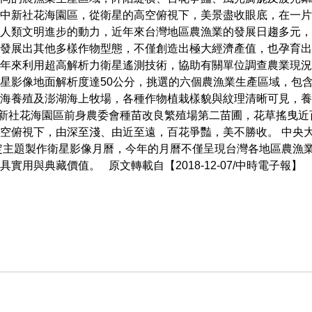
台中新社花海園區，從衛星的高空俯視下，美景盡收眼底，在一
人類文明進步的動力，近年來台灣地區農漁業的發展日趨多元，
發展出其他多樣作物型態，不僅創造出極大經濟產值，也孕育出
年來利用超高解析力衛星遙測技術，協助有關單位調查農業現況，
星影像地面解析度達50公分，挑選的六個農漁業生產區域，包
海養殖及澎湖海上牧場，各種作物植栽樣貌與紋理清晰可見，養
新社花海園區前身農委會種苗改良繁殖場第二苗圃，花草搖曳近
空俯視下，由深至淺、由近至遠，百花爭豔，美不勝收。 中央
特定主題製作衛星影像月曆，今年的月曆不僅呈現台灣各地區農漁
實用與典藏價值。 原文轉載自【2018-12-07/中時電子報】