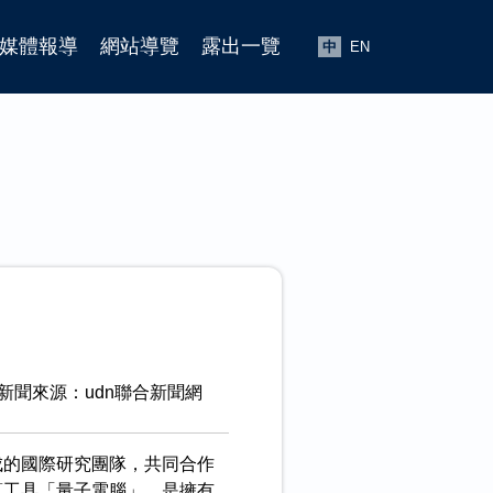
媒體報導
網站導覽
露出一覽
中
EN
新聞來源：udn聯合新聞網
ry)組成的國際研究團隊，共同合作
運算工具「量子電腦」，是擁有