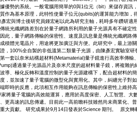
據優勢的系統。一般電腦用簡單的0與1位元（bit）來儲存資訊
作為基本原理，此特性使量子位元(qubits)的運算能力增加
陳彥宏與博士後研究員鍾宏彬以此為研究主軸，耗時多年鑽研適
傳統光纖網路差別在於量子網路所利用的量子光源具有不確定性
因此，量子網路傳輸的保密性、速度及訊息量是傳統光纖網路傳
成積體光電晶片，用途將更加廣泛與方便。此研究中，最上游關
證，100%全自製的非低溫第二類量子光源，由陳彥宏實驗室研
一套以奈米結構超材料(Metamaterial)量子鏡進行高效率
(Pump)通過量子光源晶片及奈米尺度的超材料量子鏡，將複雜
波導、極化反轉和溫度控制的量子光源建構下，配合超材料的簡
度，並加速了量子電腦的微型化與實用化。其中，糾纏光子對如
端即時的反應，此項相互作用能夠在訊息傳輸的保密性上維持高
學家將量子電腦的高效能運算，應用於高度保密、人工智慧、大
、更高速的訊息傳遞。目前此一高前瞻科技雖然尚未商業化、普
獻。 研究成果於9月14日發表於Science 期刊。 原文轉載自【2