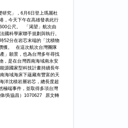
研究」，6月6日登上瑪麗杜
高雄港，今天下午在高雄發表此行
00公尺。 「渴望」航次由
法國科學家聯手規劃與執行。
時52分在岩芯末端的「沈積物
鑽獲。 在這次航次台灣團隊
產」願景，也為台灣多年尋找
物，是在台灣西南海域南永安
部能源國家型科技計畫持續長年
南海域海床下蘊藏有豐富的天
根海洋沈積岩層岩芯，總長度超
然極端事件，並取得多項台灣
協昌）1070627 原文轉