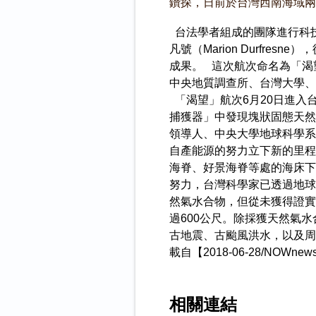
鑽探，日前於台灣西南海域兩
台法學者組成的團隊進行科技
凡號（Marion Durfr
成果。 這次航次命名為「渴
中央地質調查所、台灣大學、
「渴望」航次6月20日進入
捕獲器」中發現塊狀固態天然
領導人、中央大學地球科學系
自產能源的努力立下新的里程
海脊、好景海脊等處的海床下
努力，台灣科學家已透過地球
然氣水合物，但從未獲得證實
過600公尺。除採獲天然氣
古地震、古颱風洪水，以及周
載自【2018-06-28/NOWne
相關連結