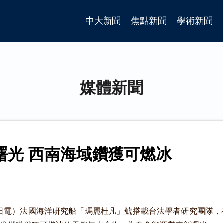
中大新聞
焦點新聞
學術新聞
:::
媒體新聞
台灣自產能源曙光 西南海域鑽獲可燃冰
日電）法國海洋研究船「瑪麗杜凡」號搭載台法學者研究團隊，