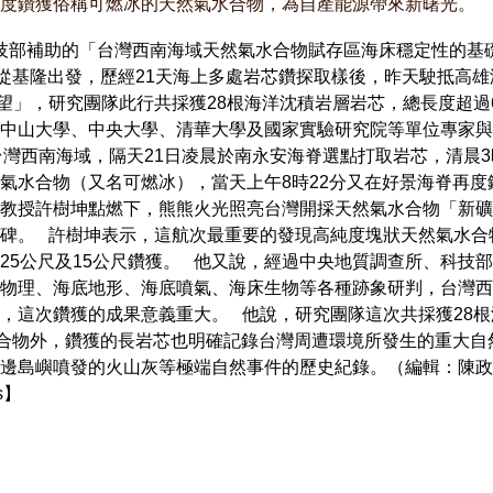
度鑽獲俗稱可燃冰的天然氣水合物，為自產能源帶來新曙光。
部補助的「台灣西南海域天然氣水合物賦存區海床穩定性的基礎
esne），從基隆出發，歷經21天海上多處岩芯鑽探取樣後，昨天駛抵
望」，研究團隊此行共採獲28根海洋沈積岩層岩芯，總長度超過6
中山大學、中央大學、清華大學及國家實驗研究院等單位專家與
台灣西南海域，隔天21日凌晨於南永安海脊選點打取岩芯，清晨3
氣水合物（又名可燃冰），當天上午8時22分又在好景海脊再度
教授許樹坤點燃下，熊熊火光照亮台灣開採天然氣水合物「新礦
碑。 許樹坤表示，這航次最重要的發現高純度塊狀天然氣水合
25公尺及15公尺鑽獲。 他又說，經過中央地質調查所、科技
物理、海底地形、海底噴氣、海床生物等各種跡象研判，台灣西
，這次鑽獲的成果意義重大。 他說，研究團隊這次共採獲28
水合物外，鑽獲的長岩芯也明確記錄台灣周遭環境所發生的重大自
邊島嶼噴發的火山灰等極端自然事件的歷史紀錄。（編輯：陳政偉/吳
ws】