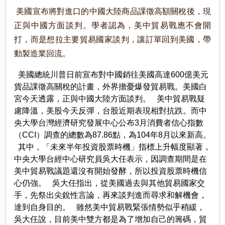
美國宣布將對進口的中國大陸商品課徵高額關稅後，現
正與中國方面談判。學者認為，美中貿易戰應不會開
打，而是想拉主要貿易國家談判，讓訂單回到美國，帶
動製造業回流。
美國總統川普日前宣布對中國銷往美國高達600億美元
貨品課徵高關稅的計畫，外界擔憂爆發貿易戰。美國白
宮今天透露，正與中國大陸方面談判。 美中貿易戰疑
慮降溫，美股今天反彈，台股近期表現相對抗跌。而中
央大學台灣經濟研究發展中心公布3月消費者信心指數
（CCI）調查的總數為87.86點，為104年8月以來新高。
其中，「未來半年投資股票時機」指標上升幅度顯著，
中央大學台經中心研究員吳大任表示，因調查期間是在
美中貿易戰議題還沒有開始發酵，所以投資股票時機信
心仍強。 吳大任指出，從美國過去與其他貿易國家交
手，先祭出尖銳性言論，再來談判進而尋求和解機會，
達到自身目的。 雖然美中貿易戰緊張情勢似乎稍緩，
吳大任說，目前美中雙方都是為了增加自己的籌碼，貿