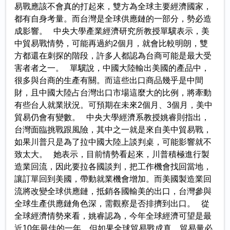
易戰應該不會真的打起來，雙方為全球主要經濟國家，
都有自身考量。而台灣是全球供應鏈的一部分，勢必造
成影響。 中央大學產業經濟研究所教授單驥表示，美
中貿易戰情勢，可能再過約2個月，就會比較明朗，雙
方都還在刺探的階段，許多人都認為台商可能是最大受
害者者之一。 單驥說，中國大陸輸出美國的產品中，
很多與台商的生產有關。而這些出口商品幾乎是中間
財，且中國大陸占台灣出口市場這麼大的比例，將牽動
有些台人就業狀況。可預期在未來2個月、3個月，美中
貿易仍會有變數。 中央大學經濟系教授姚睿則指出，
台灣面臨挑戰跟風險，其中之一就是來自美中貿易戰，
如果川普只是為了拉中國大陸上談判桌，可能影響就不
致太大。 她表示，目前情勢看起來，川普積極進行製
造業回流，因此要拉各國談判，把工作機會找回當地，
讓訂單回到美國，帶動就業機會增加。而美國製造業回
流將改變全球供應鏈，抵銷各國輸美的出口，台灣參與
全球生產供應鏈角色深，需觀察是否排擠到出口。 從
全球經濟情勢來看，姚睿認為，今年全球經濟可望是最
近10年最佳的一年，但如果全球貿易戰成真，貿易量必