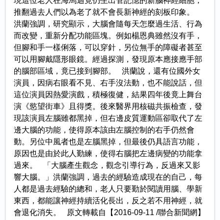
現這位老人在海馬迴竟仍生出管記憶的新腦神經細胞，
推翻過去人們以為老了就不會長新神經的刻板印象。
洪蘭強調，研究顯示，大腦會隨每天怎麼過生活、行為
而改變，重新分配功能區塊。例如楊恩典雖然沒有手，
但腳和手一樣俐落，可以穿針，另位無手的障礙者甚至
可以用腳戴隱形眼鏡。經過探測，發現原本應接應手部
的腦部區域，竟已接到腳部。 洪蘭說，還有位國外女
演員，因病右眼看不見、右手沒法動，也不能說話，但
這位演員因熱愛演戲，積極復健，結果四年後竟上舞台
演《慾望街車》且得獎。後來醫界用核磁共振檢查，發
現該演員左腦雖都黑掉，但右邊皮質運動區卻取代了左
邊大腦的功能，使得原本該由左腦控制的右手仍然會
動。另位中風者也是左腦黑掉，但最後仍具語言功能，
原因也是由於此人勤練，使得右腦把左邊病變的功能拿
過來。 「大腦產生觀念，觀念引導行為，反過來又影
響大腦。」洪蘭強調，過去的經驗造成現在的自己，每
人都是過去經驗的總和，老人只要勤於閱讀用腦、學新
東西，都能讓神經持續活化長出，反之若不用神經，就
會退化消失。 原文轉載自【2016-09-11 /聯合新聞網】