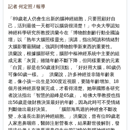
記者 何定照 / 報導
「89歲老人仍會生出新的腦神經細胞，只要照顧好自
己，活到最後一天都可以腦袋很清楚！」中央大學認知
神經科學研究所教授洪蘭今在「博物館創齡行動全國論
壇」以「熟年大腦照樣靈光」演講，指出閱讀和情緒對
大腦影響最關鍵，強調到博物館學新東西的重要性。
洪蘭說，根據腦部研究，腦部中樞神經系統中主要的組
成元素「灰質」雖隨年齡不斷下降，但同樣重要的元素
「白質」卻是在50歲達到頂點，「好好用大腦，80歲仍
可像60歲一樣。」 洪蘭說，許多神經並非隨年齡衰
老，像小孩一出生是300度近視眼，要隨年齡增加、18
個月後神經原發展完成，才看得清楚。她舉國際各研究
者說法指出「智慧的巔峰是65歲」，哈佛大學教授也指
出56歲是做財務決策最好的年齡，因為此時可不受情緒
判斷做出最好決策。 「腦部海馬迴的神經會不斷改
變，永遠長出新的神經細胞。」洪蘭說，曾有位89歲老
人家患鼻咽癌，醫師注射營養水，結果辭世後解剖，發