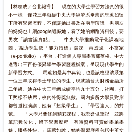
【林志成／台北報導】 現在的大學生學習方法真的很
不一樣！僅花三年就從中央大學經濟系畢業的馬蕙如留
下所有學習歷程，不僅讓她出書及在兩岸演講，男朋友
的媽媽也上網google認識她，看了她的網路資料後，要
男友「讀書認真點」。 中央大學推動電子化課程地
圖，協助學生依「能力指標」選課；再透過「小當家
（e-portfolio）」平台，打造個人專屬學習部落格。中大
遴選出三百份優異學生學習歷程檔案，呈現現代學生的
新學習方式。 馬蕙如是其中典範，也是該校經濟系第
一位三年取得學士學位的學生，現就讀台大財務金融所
二年級。她在中大三年總成績平均九十五分，社團、打
工照樣不缺席，校內外得獎無數。國內多所大學及對岸
都曾邀她演講，她有「超級學生」、「學習達人」的封
號。 「大學只要修到精彩課程，我都會做筆記，並將
筆記數位化，留下學習歷程，有時資料可賣給學弟學
妹，賺些外快。」馬蕙如說，她的學習歷程包括中英文