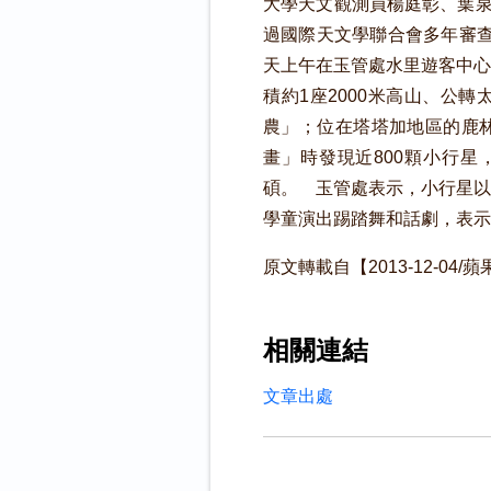
大學天文觀測員楊庭彰、葉泉
過國際天文學聯合會多年審查
天上午在玉管處水里遊客中心
積約1座2000米高山、公
農」；位在塔塔加地區的鹿林
畫」時發現近800顆小行
碩。 玉管處表示，小行星以
學童演出踢踏舞和話劇，表示
原文轉載自【2013-12-04/
相關連結
文章出處