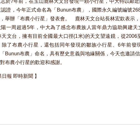
志於7年前，在玉山鹿林天文台發現一顆小行星，中大特以鄰近
認證，今年正式命名為「Bunun布農」，國際永久編號編號268
，舉辦「布農小行星」發表會。 鹿林天文台站長林宏欽表示，
轉太陽一周超過5年，中大為了感念布農族人當年鼎力協助興建
天文台，擁有目前全國最大口徑(1米)的天文望遠鏡，從2006至
星，除了布農小行星，還包括同年發現的鄒族小行星、6年前發
「Bunun布農」命名，具有歷史意義與地緣關係，今天也邀請
對布農小行星的歡迎和感謝。
蘋果日報 即時新聞 】