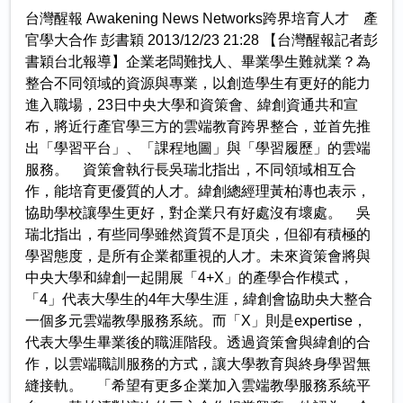
台灣醒報 Awakening News Networks跨界培育人才 產
官學大合作 彭書穎 2013/12/23 21:28 【台灣醒報記者彭
書穎台北報導】企業老闆難找人、畢業學生難就業？為
整合不同領域的資源與專業，以創造學生有更好的能力
進入職場，23日中央大學和資策會、緯創資通共和宣
布，將近行產官學三方的雲端教育跨界整合，並首先推
出「學習平台」、「課程地圖」與「學習履歷」的雲端
服務。 資策會執行長吳瑞北指出，不同領域相互合
作，能培育更優質的人才。緯創總經理黃柏漙也表示，
協助學校讓學生更好，對企業只有好處沒有壞處。 吳
瑞北指出，有些同學雖然資質不是頂尖，但卻有積極的
學習態度，是所有企業都重視的人才。未來資策會將與
中央大學和緯創一起開展「4+X」的產學合作模式，
「4」代表大學生的4年大學生涯，緯創會協助央大整合
一個多元雲端教學服務系統。而「X」則是expertise，
代表大學生畢業後的職涯階段。透過資策會與緯創的合
作，以雲端職訓服務的方式，讓大學教育與終身學習無
縫接軌。 「希望有更多企業加入雲端教學服務系統平