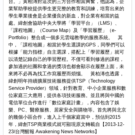
台。」黃柏漙對這次的三方合作相當興奮，他認為，企
業幫助學校提供學生更完整的教育和訓練，培育出來的
學生畢業後會是企業優良的新血，對企業有相當的益
處。緯創會協助中央大學將「學習平台」（LMS）、
「課程地圖」（Course Map）及「學習履歷」（e-
Portfolio）整合成一個多元雲端教學的服務系統。 其
中，「課程地圖」相當於學生選課的GPS，同學們可以
根據「能力指標」自主選課，搭配上「學習履歷」就可
以清楚記錄自己的學習歷程。不僅可看到修過的課程，
參加過的社團和拿過的獎項也都會顯示在履歷上面，未
來將不必再為找工作寫履歷而煩惱。 黃柏漙也透露，
緯創明年持續擴展技術服務提供TSP（Technology
Service Provider）領域，針對教育、中小企業服務和數
位家庭三大應用，提供各項技術服務。並且將與中國的
電信單位合作進行「數位家庭計畫」，內容包含了娛
樂、PC、醫療服務、居家安全與購物等。首先將與北京
的幾個小區合作，進入上千個家庭當中，預估到2015
年，緯創TSP商業模式就可顯現原文轉載自【2013-12-
23/台灣醒報 Awakening News Networks】