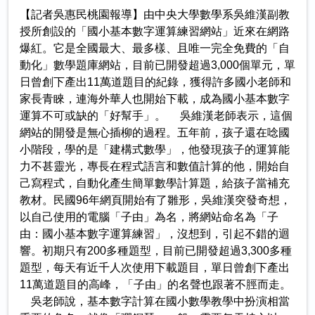
【記者吳惠民桃園報導】由中央大學數學系吳維漢副教
授所創設的「國小基本數字運算練習網站」近來在網路
爆紅。它是全國最大、最多樣、且唯一完全免費的「自
動化」數學題庫網站，目前已開發超過3,000個單元，單
日曾創下產出11萬道題目的紀錄，獲得許多國小老師和
家長青睞，連海外華人也開始下載，成為國小基本數字
運算不可或缺的「好幫手」。 吳維漢老師表示，這個
網站的開發是無心插柳的過程。五年前，孩子還在唸國
小階段，學的是「建構式數學」，他發現孩子的運算能
力不甚靈光，專長在程式語言和數值計算的他，開始自
己寫程式，自動化產生簡單數學計算題，給孩子當補充
教材。民國96年網頁開始有了雛形，吳維漢突發奇想，
以自己使用的電腦「子由」為名，將網站命名為「子
由：國小基本數字運算練習」，沒想到，引起不錯的迴
響。初期只有200多種題型，目前已開發超過3,300多種
題型，每天有近千人次使用下載題目，單日曾創下產出
11萬道題目的高峰，「子由」的名聲也跟著不脛而走。
吳老師說，基本數字計算在國小數學教學中扮演相當