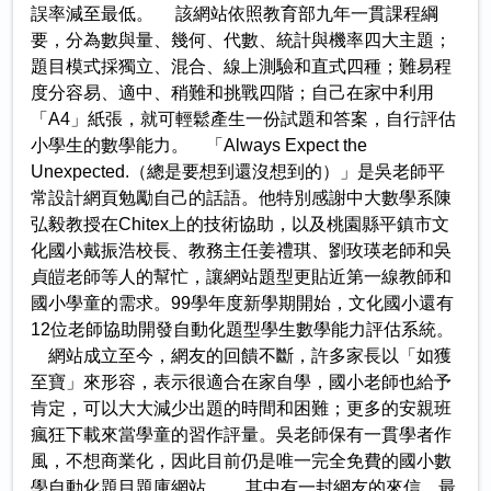
誤率減至最低。 該網站依照教育部九年一貫課程綱
要，分為數與量、幾何、代數、統計與機率四大主題；
題目模式採獨立、混合、線上測驗和直式四種；難易程
度分容易、適中、稍難和挑戰四階；自己在家中利用
「A4」紙張，就可輕鬆產生一份試題和答案，自行評估
小學生的數學能力。 「Always Expect the
Unexpected.（總是要想到還沒想到的）」是吳老師平
常設計網頁勉勵自己的話語。他特別感謝中大數學系陳
弘毅教授在Chitex上的技術協助，以及桃園縣平鎮市文
化國小戴振浩校長、教務主任姜禮琪、劉玫瑛老師和吳
貞皚老師等人的幫忙，讓網站題型更貼近第一線教師和
國小學童的需求。99學年度新學期開始，文化國小還有
12位老師協助開發自動化題型學生數學能力評估系統。
網站成立至今，網友的回饋不斷，許多家長以「如獲
至寶」來形容，表示很適合在家自學，國小老師也給予
肯定，可以大大減少出題的時間和困難；更多的安親班
瘋狂下載來當學童的習作評量。吳老師保有一貫學者作
風，不想商業化，因此目前仍是唯一完全免費的國小數
學自動化題目題庫網站。 其中有一封網友的來信，最