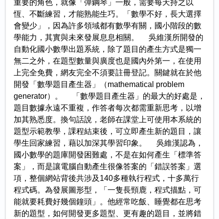
重要的角色，就像「彈鋼琴」一般，需要每天持之以
恆、不斷練習，才能熟能生巧。「數學不好，長大選擇
會變少」，因為許多領域都有數學有關，國小階段的數
學能力，其實與未來發展息息相關。 吳維漢所開發的
自動化國小數學出題系統，除了題目的產生方式是獨一
無二之外，在題型數量與廣度也是國內外第一，在使用
上完全免費，網友完全不須要註冊登記。關鍵就在於他
開發「數學題目產生器」（mathematical problem
generator）。 「數學題目產生器」的最大的好處是，
題目數據永遠不重複，作答者每次都需重新思考，以增
加其熟悉度。換句話說，老師在課堂上可使用本系統的
題型示範教學，課程結束後，可立即產生新的題目，讓
學生回家練習，藉以加深其學習印象。 吳維漢認為，
國小數學的題庫開發困難處，不是在如何產生「標準答
案」，而是讓電腦自動產生很像答案的「錯誤答案」選
項，整個網站背後共涉及140多種執行程式，十多萬行
程式碼。為發展圖形型，「一隻長頸鹿，程式描點，可
能就要耗費好幾個鐘頭」。他經常吃飯、睡覺都在思考
新的題型，如何開發更多題型、更有趣的題目，並將錯