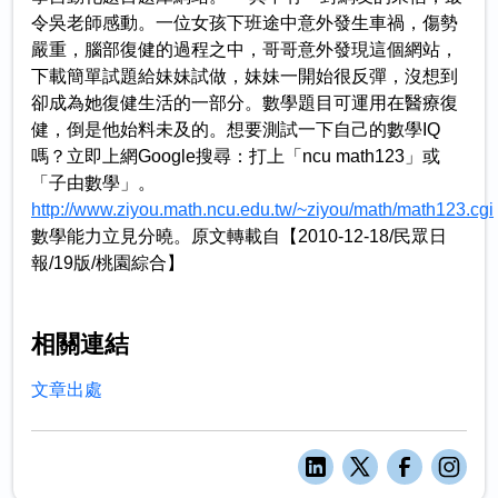
令吳老師感動。一位女孩下班途中意外發生車禍，傷勢
嚴重，腦部復健的過程之中，哥哥意外發現這個網站，
下載簡單試題給妹妹試做，妹妹一開始很反彈，沒想到
卻成為她復健生活的一部分。數學題目可運用在醫療復
健，倒是他始料未及的。想要測試一下自己的數學IQ
嗎？立即上網Google搜尋：打上「ncu math123」或
「子由數學」。
http://www.ziyou.math.ncu.edu.tw/~ziyou/math/math123.cgi
數學能力立見分曉。原文轉載自【2010-12-18/民眾日
報/19版/桃園綜合】
相關連結
文章出處