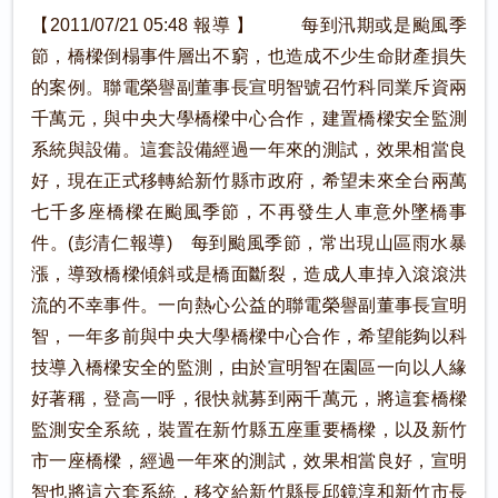
【2011/07/21 05:48 報導 】 每到汛期或是颱風季
節，橋樑倒榻事件層出不窮，也造成不少生命財產損失
的案例。聯電榮譽副董事長宣明智號召竹科同業斥資兩
千萬元，與中央大學橋樑中心合作，建置橋樑安全監測
系統與設備。這套設備經過一年來的測試，效果相當良
好，現在正式移轉給新竹縣市政府，希望未來全台兩萬
七千多座橋樑在颱風季節，不再發生人車意外墜橋事
件。(彭清仁報導) 每到颱風季節，常出現山區雨水暴
漲，導致橋樑傾斜或是橋面斷裂，造成人車掉入滾滾洪
流的不幸事件。一向熱心公益的聯電榮譽副董事長宣明
智，一年多前與中央大學橋樑中心合作，希望能夠以科
技導入橋樑安全的監測，由於宣明智在園區一向以人緣
好著稱，登高一呼，很快就募到兩千萬元，將這套橋樑
監測安全系統，裝置在新竹縣五座重要橋樑，以及新竹
市一座橋樑，經過一年來的測試，效果相當良好，宣明
智也將這六套系統，移交給新竹縣長邱鏡淳和新竹市長