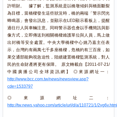
許明財。 據了解，監測系統是以橋墩傾斜與橋面斷裂
為目標，當橋樑發生這些狀況時，橋的兩端「警示閃光
蜂鳴器」會發出訊息，並顯示在LED顯示看板上，提醒
過往行人與車輛注意。同時警示器也會以手機簡訊與影
像方式，立即傳送到相關橋樑維護單位與人員，馬上做
出封橋等安全處置。中央大學橋樑中心姚乃嘉主任表
示，台灣約有兩萬七千多座橋樑，危橋約有三百座，如
果交通部能夠視急迫性，陸續建置橋樑監測系統，對人
民的生命財產將更有保障。 原文轉載自【2011-07-21/
中國廣播公司全球資訊網】 ◎來源網址一：
http://www.bcc.com.tw/news/newsview.asp?
cde=1533797
◎來源網址二：
http://tw.news.yahoo.com/article/url/d/a/110721/1/2vg6v.htm