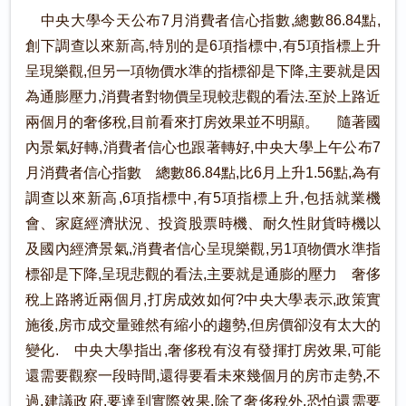
中央大學今天公布7月消費者信心指數,總數86.84點,
創下調查以來新高,特別的是6項指標中,有5項指標上升
呈現樂觀,但另一項物價水準的指標卻是下降,主要就是因
為通膨壓力,消費者對物價呈現較悲觀的看法.至於上路近
兩個月的奢侈稅,目前看來打房效果並不明顯。 隨著國
內景氣好轉,消費者信心也跟著轉好,中央大學上午公布7
月消費者信心指數 總數86.84點,比6月上升1.56點,為有
調查以來新高,6項指標中,有5項指標上升,包括就業機
會、家庭經濟狀況、投資股票時機、耐久性財貨時機以
及國內經濟景氣,消費者信心呈現樂觀,另1項物價水準指
標卻是下降,呈現悲觀的看法,主要就是通膨的壓力 奢侈
稅上路將近兩個月,打房成效如何?中央大學表示,政策實
施後,房市成交量雖然有縮小的趨勢,但房價卻沒有太大的
變化. 中央大學指出,奢侈稅有沒有發揮打房效果,可能
還需要觀察一段時間,還得要看未來幾個月的房市走勢,不
過,建議政府,要達到實際效果,除了奢侈稅外,恐怕還需要