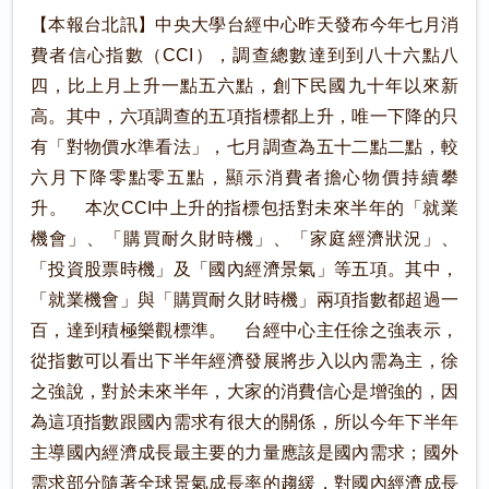
【本報台北訊】中央大學台經中心昨天發布今年七月消
費者信心指數（CCI），調查總數達到到八十六點八
四，比上月上升一點五六點，創下民國九十年以來新
高。其中，六項調查的五項指標都上升，唯一下降的只
有「對物價水準看法」，七月調查為五十二點二點，較
六月下降零點零五點，顯示消費者擔心物價持續攀
升。 本次CCI中上升的指標包括對未來半年的「就業
機會」、「購買耐久財時機」、「家庭經濟狀況」、
「投資股票時機」及「國內經濟景氣」等五項。其中，
「就業機會」與「購買耐久財時機」兩項指數都超過一
百，達到積極樂觀標準。 台經中心主任徐之強表示，
從指數可以看出下半年經濟發展將步入以內需為主，徐
之強說，對於未來半年，大家的消費信心是增強的，因
為這項指數跟國內需求有很大的關係，所以今年下半年
主導國內經濟成長最主要的力量應該是國內需求；國外
需求部分隨著全球景氣成長率的趨緩，對國內經濟成長