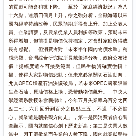
的貢獻可能會稍微下降。 至於「家庭經濟狀況」為八
十六點，連續四個月上升，徐之強分析，金融海嘯以來
國內經濟持續改善，民眾預期所得會上升。加上公教人
員、企業調薪，及農業從業人員利多等政策，預期未來
所得增加，但前提是物價保持穩定，才會對家庭所得成
長有感覺。 但消費者對「未來半年國內物價水準」稍
感悲觀，台灣綜合研究院所長戴肇洋分析，政府公布物
價上揚幅度還在可接受範圍，但民生物資確實微幅上
揚，使得大家對物價悲觀；但未來必須關切石油動向，
尤其OPEC增產石油決議破局，若未來OPEC國家限量
生產石油，原油價格上揚，恐帶動物價飆升。 中央大
學經濟系教授朱雲鵬指出，今年五月失業率為百分之四
點二七，六月回升到百分之四點三五，不過「不必擔
心，就業還是朝樂觀方向走」，第一是因消費者信心調
查顯示，國內就業信心創下歷史新高；第二是失業人數
當中，因工廠歇業而失業的人數下降，國內就業狀態持