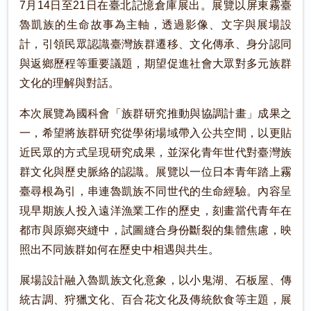
7月14日至21日在臺北記憶倉庫展出。展覽以屏東霧臺
魯凱族的生命故事為主軸，透過影像、文字與展場設
計，引領民眾認識臺灣族群遷移、文化傳承、身分認同
與返鄉歷程等重要議題，期望促進社會大眾對多元族群
文化的理解與對話。
本次展覽為國科會「族群研究推動與協調計畫」成果之
一，希望將族群研究從學術場域帶入公共空間，以更貼
近民眾的方式呈現研究成果，並深化青年世代對臺灣族
群文化與歷史脈絡的認識。展覽以一位日本青年踏上霧
臺尋根為引，串連魯凱族不同世代的生命經驗。內容呈
現早期族人投入遠洋漁業工作的歷史，刻畫當代青年在
都市與原鄉夾縫中，試圖縫合身份斷裂的集體焦慮，映
照出不同族群如何在歷史中相遇與共生。
展場設計融入魯凱族文化意象，以小鬼湖、石板屋、傳
統古調、狩獵文化、百合花文化及傳統飲食等主題，展