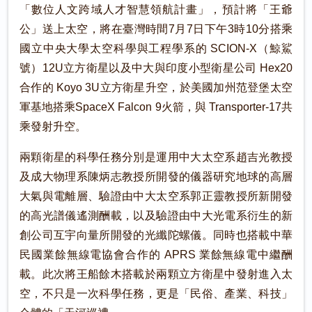
「數位人文跨域人才智慧領航計畫」，預計將「王爺
公」送上太空，將在臺灣時間7月7日下午3時10分搭乘
國立中央大學太空科學與工程學系的 SCION-X（鯨鯊
號）12U立方衛星以及中大與印度小型衛星公司 Hex20
合作的 Koyo 3U立方衛星升空，於美國加州范登堡太空
軍基地搭乘SpaceX Falcon 9火箭，與 Transporter-17共
乘發射升空。
兩顆衛星的科學任務分別是運用中大太空系趙吉光教授
及成大物理系陳炳志教授所開發的儀器研究地球的高層
大氣與電離層、驗證由中大太空系郭正靈教授所新開發
的高光譜儀遙測酬載，以及驗證由中大光電系衍生的新
創公司互宇向量所開發的光纖陀螺儀。同時也搭載中華
民國業餘無線電協會合作的 APRS 業餘無線電中繼酬
載。此次將王船餘木搭載於兩顆立方衛星中發射進入太
空，不只是一次科學任務，更是「民俗、產業、科技」