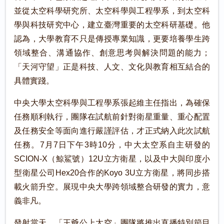
並從太空科學研究所、太空科學與工程學系，到太空科
學與科技研究中心，建立臺灣重要的太空科研基礎。他
認為，大學教育不只是傳授專業知識，更要培養學生跨
領域整合、溝通協作、創意思考與解決問題的能力；
「天河守望」正是科技、人文、文化與教育相互結合的
具體實踐。
中央大學太空科學與工程學系張起維主任指出，為確保
任務順利執行，團隊在試航前針對衛星重量、重心配置
及任務安全等面向進行嚴謹評估，才正式納入此次試航
任務。7月7日下午3時10分，中大太空系自主研發的
SCION-X（鯨鯊號）12U立方衛星，以及中大與印度小
型衛星公司Hex20合作的Koyo 3U立方衛星，將同步搭
載火箭升空。展現中央大學跨領域整合研發的實力，意
義非凡。
發射當天，「王爺公上太空」團隊將推出直播特別節目