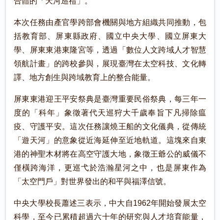
合體的「天河巡禮」。
本次任務由產官學跨部會機關與地方組織共同推動，包
括教育部、屏東縣政府、國立中央大學、國立屏東大
學、屏東東港東隆宮等，透過「數位人文跨域人才智慧
領航計畫」的跨校參與，展現臺灣在太空科技、文化轉
譯、地方創生與跨域教育上的整合能量。
屏東東港迎王平安祭典是臺灣重要民俗祭典，每三年一
度的「科年」象徵著代天巡狩大千歲奉旨下凡掃除瘟
疫、守護平安。這次任務讓燒王船的文化儀典，從傳統
「遊天河」的意象從近海延伸至近地軌道。這塊來自東
港的神聖木材將在高空守護大地，象徵王爺公的威儀不
僅橫跨海洋，更巡弋於浩瀚星河之中，也是屏東作為
「太空門戶」對世界發出的和平與福澤信號。
中央大學校長蕭述三表示，中大自1962年開始發展太空
科學，至今已累積超過六十年的研究與人才培育能量，