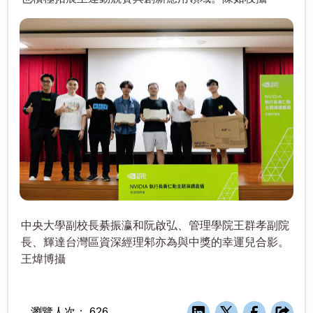
中央大學副校長綦振瀛和阮啟弘、管理學院王群孝副院
長、輝達台灣區資深經理邾亦為與中獎的幸運兒合影。
王煒博攝
瀏覽人次：
626