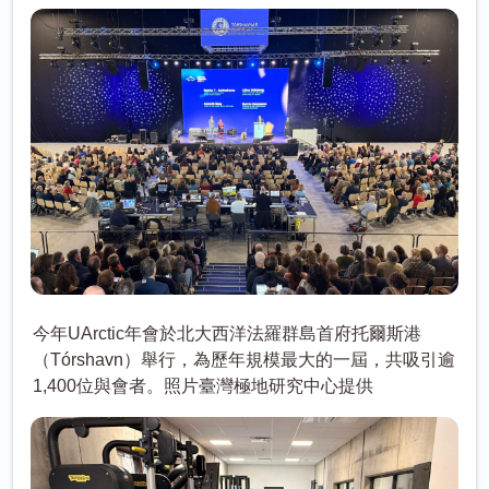
今年UArctic年會於北大西洋法羅群島首府托爾斯港
（Tórshavn）舉行，為歷年規模最大的一屆，共吸引逾
1,400位與會者。照片臺灣極地研究中心提供