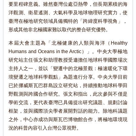
要里程碑意義。雖然臺灣位處亞熱帶，但長期累積的海
洋觀測、衛星遙測、大氣科學及地球物理研究實力，使
臺灣在極地研究領域具備獨特的「跨緯度科學視角」，
形成其他非北極國家難以取代的整合研究優勢。
本屆大會主題為「北極健康的人類與海洋（Healthy
Humans and Oceans in the Arctic）」。中央大學極地
研究站主任張文和助理教授受邀擔任地球科學國際場次
主持人之一，並以「變遷中的北極景觀：極速暖化下環
境變遷之地球科學觀點」為題進行分享。中央大學目前
已於挪威斯瓦巴群島設立研究站，持續推動地球科學田
野觀測與跨國合作研究。張文和指出，此次參與不僅是
學術交流，更代表臺灣已具備提出研究議題、規劃討論
框架，並與國際頂尖學者展開對話的能力。除地科議題
之外，中心亦成功與斯瓦巴博物館合作，將極地環境現
況的科普內容引入台灣公眾視野。