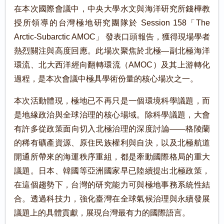
在本次國際會議中，中央大學水文與海洋研究所錢樺教
授所領導的台灣極地研究團隊於 Session 158「The
Arctic-Subarctic AMOC」 發表口頭報告，獲得現場學者
熱烈關注與高度回應。此場次聚焦於北極—副北極海洋
環流、北大西洋經向翻轉環流（AMOC）及其上游轉化
過程，是本次會議中極具學術份量的核心場次之一。
本次活動體現，極地已不再只是一個環境科學議題，而
是地緣政治與全球治理的核心場域。除科學議題，大會
有許多從政策面向切入北極治理的深度討論——格陵蘭
的稀有礦產資源、原住民族權利與自決，以及北極航道
開通所帶來的海運秩序重組，都是牽動國際格局的重大
議題。日本、韓國等亞洲國家早已陸續提出北極政策，
在這個趨勢下，台灣的研究能力可與極地事務系統性結
合。透過科技力，強化臺灣在全球氣候治理與永續發展
議題上的具體貢獻，展現台灣最有力的國際語言。