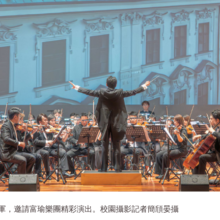
軍，邀請富瑜樂團精彩演出。校園攝影記者簡頎晏攝