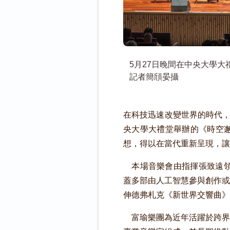
5月27日晚間在中央大學
記者簡頎晏攝
在科技迅速改變世界的時代，
央大學大禮堂舉辦的《時空邂
想，得以在當代重新呈現，讓
本場音樂會由指揮張致遠領軍，邀
蓋多部由人工智慧參與創作或
伸德弗札克《新世界交響曲》
富瑜樂團為近年活躍於跨界