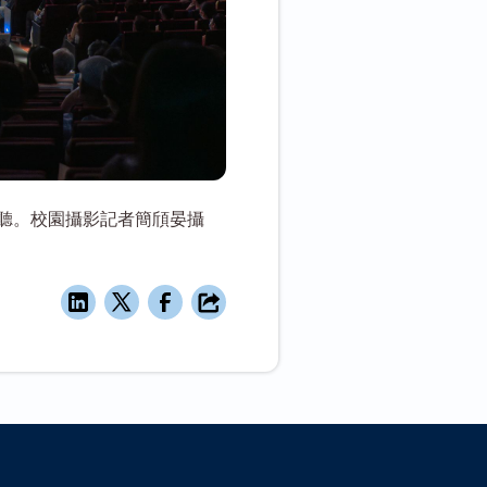
聽。校園攝影記者簡頎晏攝