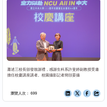
蕭述三校長頒發致謝禮，感謝生科系許斐婷副教授受邀
擔任校慶講座講者。校園攝影記者簡頎晏攝
瀏覽人次：
699