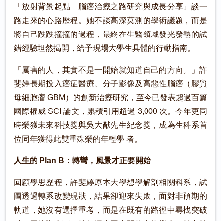
「放射背景起點，腦癌治療之路研究與成長分享」談一
路走來的心路歷程。她不談高深莫測的學術議題，而是
將自己跌跌撞撞的過程，最終在生醫領域發光發熱的試
錯經驗坦然揭開，給予現場大學生具體的行動指南。
「厲害的人，其實不是一開始就知道自己的方向。」許
斐婷長期投入癌症醫療、分子影像及高惡性腦癌（膠質
母細胞瘤 GBM）的創新治療研究，至今已發表超過百篇
國際權威 SCI 論文，累積引用超過 3,000 次。今年更同
時榮獲未來科技獎與吳大猷先生紀念獎，成為生科系首
位同年獲得此雙重殊榮的年輕學 者。
人生的 Plan B：轉彎，風景才正要開始
回顧學思歷程，許斐婷原本大學想學解剖相關科系，試
圖透過轉系改變現狀，結果卻迎來失敗，面對非預期的
軌道，她沒有選擇重考，而是在既有的路徑中尋找突破