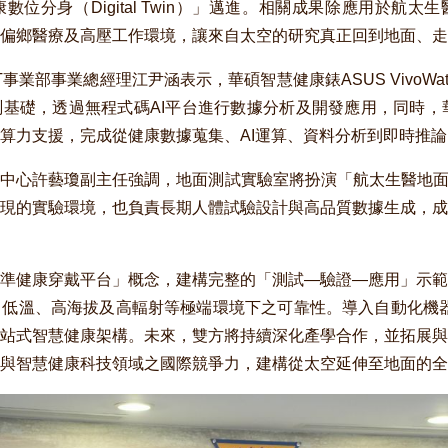
位分身（Digital Twin）」邁進。相關成果除應用於航
、偏鄉醫療及高壓工作環境，讓來自太空的研究真正回到地面、走
事業部事業總經理江尹涵表示，華碩智慧健康錶ASUS VivoWa
基礎，透過無程式碼AI平台進行數據分析及開發應用，同時，
算力支援，完成從健康數據蒐集、AI運算、資料分析到即時推
中心許藝瓊副主任強調，地面測試實驗室將扮演「航太生醫地面
現的實驗環境，也負責長期人體試驗設計與高品質數據生成，成
準健康穿戴平台」概念，建構完整的「測試—驗證—應用」示範
低溫、高海拔及高輻射等極端環境下之可靠性。導入自動化機器學
站式智慧健康架構。未來，雙方將持續深化產學合作，並拓展與
與智慧健康科技領域之國際競爭力，建構從太空延伸至地面的全