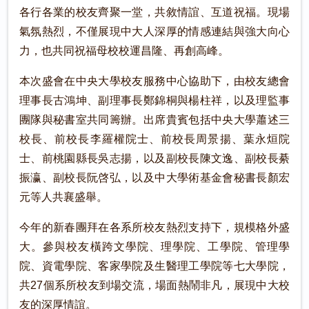
各行各業的校友齊聚一堂，共敘情誼、互道祝福。現場
氣氛熱烈，不僅展現中大人深厚的情感連結與強大向心
力，也共同祝福母校校運昌隆、再創高峰。
本次盛會在中央大學校友服務中心協助下，由校友總會
理事長古鴻坤、副理事長鄭錦桐與楊柱祥，以及理監事
團隊與秘書室共同籌辦。出席貴賓包括中央大學蕭述三
校長、前校長李羅權院士、前校長周景揚、葉永烜院
士、前桃園縣長吳志揚，以及副校長陳文逸、副校長綦
振瀛、副校長阮啓弘，以及中大學術基金會秘書長顏宏
元等人共襄盛舉。
今年的新春團拜在各系所校友熱烈支持下，規模格外盛
大。參與校友橫跨文學院、理學院、工學院、管理學
院、資電學院、客家學院及生醫理工學院等七大學院，
共27個系所校友到場交流，場面熱鬧非凡，展現中大校
友的深厚情誼。