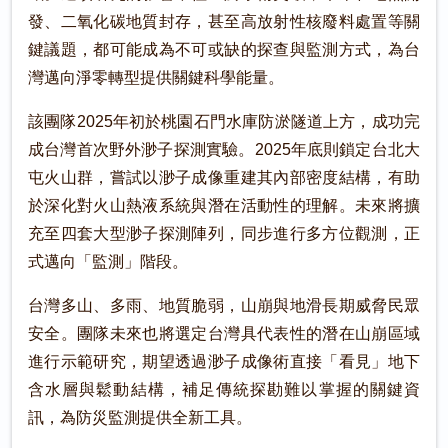
發、二氧化碳地質封存，甚至高放射性核廢料處置等關
鍵議題，都可能成為不可或缺的探查與監測方式，為台
灣邁向淨零轉型提供關鍵科學能量。
該團隊2025年初於桃園石門水庫防淤隧道上方，成功完
成台灣首次野外渺子探測實驗。2025年底則鎖定台北大
屯火山群，嘗試以渺子成像重建其內部密度結構，有助
於深化對火山熱液系統與潛在活動性的理解。未來將擴
充至四套大型渺子探測陣列，同步進行多方位觀測，正
式邁向「監測」階段。
台灣多山、多雨、地質脆弱，山崩與地滑長期威脅民眾
安全。團隊未來也將選定台灣具代表性的潛在山崩區域
進行示範研究，期望透過渺子成像術直接「看見」地下
含水層與鬆動結構，補足傳統探勘難以掌握的關鍵資
訊，為防災監測提供全新工具。