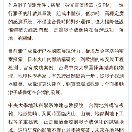
作為渺子偵測元件，搭配「矽光電倍增器（SiPM）」進
行渺子的計數與量測，組成小體積、低功耗、高穩定度
的感測系統，不僅適合長時間野外運作，也大幅降低設
備體積與維護門檻，是讓渺子成像術在台灣成功「落
地」的關鍵。
目前渺子成像術已在國際展現潛力，從埃及金字塔的密
室探索、日本火山內部結構研究，到歐洲的核安與工程
檢測，皆有成功案例。台灣中央大學團隊集結高能物
理、地球科學專家，率先跨出關鍵第一步，從渺子探測
器研發、成像演算法建立，到實際場域觀測，全面推動
渺子成像術在台灣的發展。
中央大學地球科學系陳建志敎授說，台灣地質構造複
雜、地形陡峭，又同時面臨火山、山崩、地熱與地下工
程等多重挑戰，正是最適合發展渺子成像術的試驗場
域。這項研究的影響不僅止於學術突破，未來在地熱開