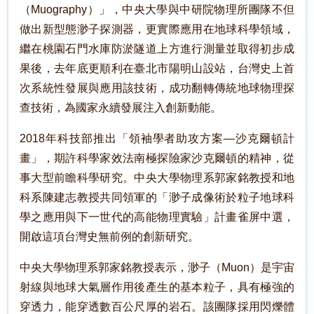
（Muography）」，中央大學與中研院物理所團隊不但
做出新型態渺子探測器，更實際應用在地球科學領域，
繼在桃園石門水庫防淤隧道上方進行測量並取得初步成
果後，去年底更順利在臺北市陽明山設站，台灣史上首
次系統性發展與應用該技術，成功翻轉傳統地球物理探
查技術，為國家永續發展注入創新動能。
2018年科技部推出「領袖學者助攻方案—沙克爾頓計
畫」，期許科學家效法南極探險家沙克爾頓的精神，從
事大型前瞻科學研究。中央大學物理系郭家銘教授和地
科系陳建志教授共同領軍的「渺子成像術於粒子地球科
學之應用與下一世代的高能物理實驗」計畫雀屏中選，
開啟這項台灣史無前例的創新研究。
中央大學物理系郭家銘教授表示，渺子（Muon）是宇宙
射線與地球大氣層作用後產生的基本粒子，具有極強的
穿透力，能穿透數百公尺厚的岩石。該團隊採用閃爍體