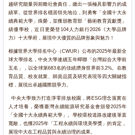
越研究能量與前瞻社會責任，繳出一張極具影響力的成
績單。從世界排名穩居領先地位，到勇奪「全國十大永
續典範大學」殊榮，並獲頒教育部「藝術教育貢獻獎」
績優學校，近日更榮登104人力銀行2026《大學品牌
力》十大學府，展現中大優質的品牌形象與魅力！
根據世界大學排名中心（CWUR）公布的2025年最新全
球大學排名，中央大學連續五年蟬聯「台灣綜合大學前
五名」，以全球第683名的佳績躋身世界前3.2%。在教
育品質、校友就業、師資品質及研究表現等四大關鍵指
標，展現出卓越國際競爭力。
中央大學致力打造淨零排放校園，將ESG理念落實在
人才培養，榮獲臺灣永續能源研究基金會頒發2025年
「全國十大永續典範大學」。學校環校道路改建後筆直
寬敞，也獲2025年「工程永續與環境美學獎」的肯定，
展現中大在工程品質與永續治理的成果。