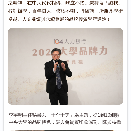
之精神，在中大代代相傳、屹立不搖。秉持著「誠樸」
校訓辦學，百年樹人、弦歌不輟，持續朝一所兼具學術
卓越、人文關懷與永續發展的品牌優質學府邁進！
李宇翔主任秘書以「十全十美」為主題，從1到10細數
中央大學的品牌特色，讓與會貴賓印象深刻。陳如枝攝